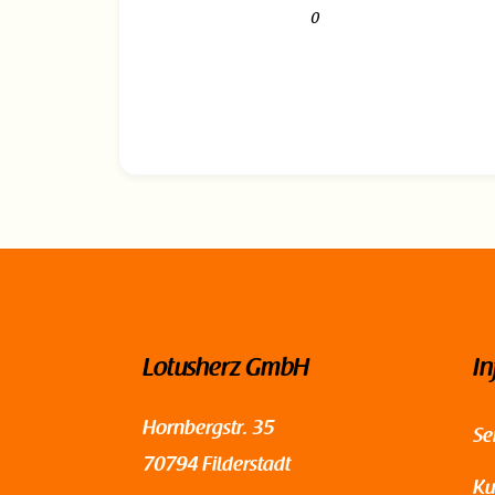
0
Lotusherz GmbH
In
Hornbergstr. 35
Se
70794 Filderstadt
Ku