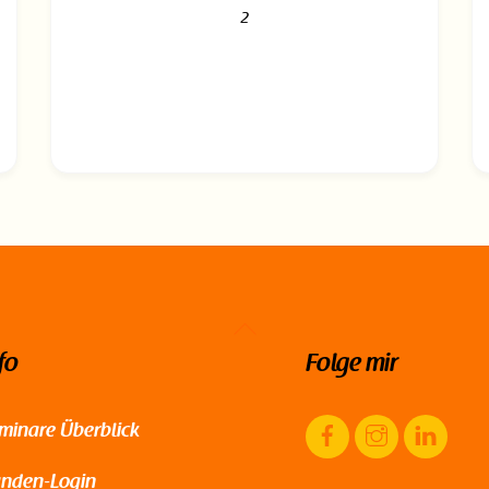
2
Back
fo
Folge mir
To
Top
Facebook
Instagram
Link
minare Überblick
nden-Login