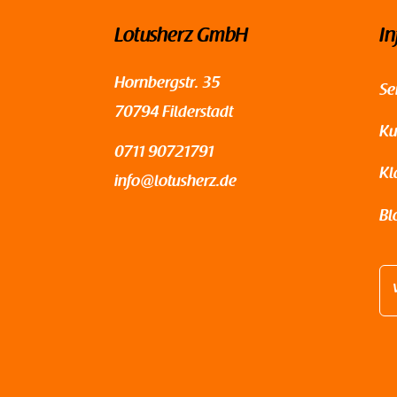
Lotusherz GmbH
In
Hornbergstr. 35
Se
70794 Filderstadt
Ku
0711 90721791
Kl
info@lotusherz.de
Bl