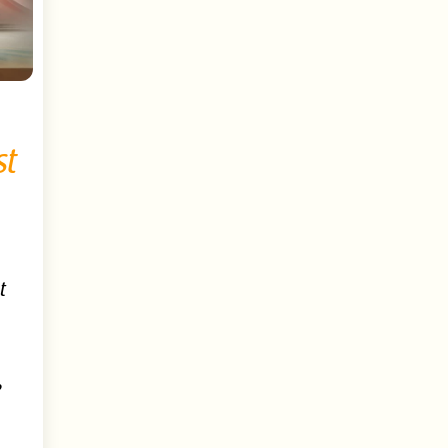
st
t
e