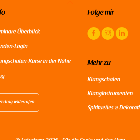
Back
fo
Folge mir
To
Top
Facebook
Instagram
Link
minare Überblick
nden-Login
angschalen-Kurse in der Nähe
Mehr zu
og
Klangschalen
Klanginstrumenten
Vertrag widerrufen
Spirituelles & Dekorat